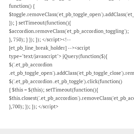
function() {
$toggle.removeClass('et_pb_toggle_open').addClass('et_
}); } setTimeout(function(){
$accordion.removeClass('et_pb_accordion_toggling');
}, 750); } }); }); </script><!--
[et_pb_line_break_holder] --><script
type="text/javascript"> jQuery(function($){
$('.et_pb_accordion
.et_pb_toggle_open').addClass('et_pb_toggle_close').re
$('.et_pb_accordion .et_pb_toggle').click(function()
{ $this = $(this); setTimeout(function(){
$this.closest('.et_pb_accordion').removeClass('et_pb_ac
},700); }); }); </script>