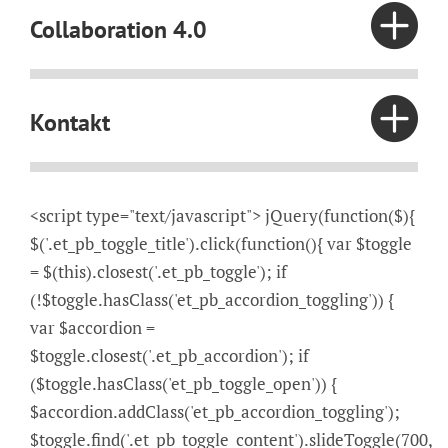
Collaboration 4.0
Kontakt
<script type="text/javascript"> jQuery(function($){
$('.et_pb_toggle_title').click(function(){ var $toggle
= $(this).closest('.et_pb_toggle'); if
(!$toggle.hasClass('et_pb_accordion_toggling')) {
var $accordion =
$toggle.closest('.et_pb_accordion'); if
($toggle.hasClass('et_pb_toggle_open')) {
$accordion.addClass('et_pb_accordion_toggling');
$toggle.find('.et_pb_toggle_content').slideToggle(700,